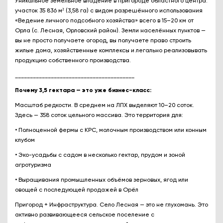
Уникальное земельное владение в пригороде областного центра:
участок 35 836 м² (3,58 га) с видом разрешённого использования
«Ведение личного подсобного хозяйства» всего в 15–20 км от
Орла (с. Лесная, Орловский район). Земли населённых пунктов —
вы не просто получаете огород, вы получаете право строить
жилые дома, хозяйственные комплексы и легально реализовывать
продукцию собственного производства.
________________________________________
Почему 3,5 гектара — это уже бизнес-класс:
Масштаб редкости. В среднем на ЛПХ выделяют 10–20 соток.
Здесь — 358 соток цельного массива. Это территория для:
• Полноценной фермы с КРС, молочным производством или конным
клубом
• Эко-усадьбы с садом в несколько гектар, прудом и зоной
агротуризма
• Выращивания промышленных объёмов зерновых, ягод или
овощей с последующей продажей в Орёл
Пригород + Инфраструктура. Село Лесная — это не глухомань. Это
активно развивающееся сельское поселение с