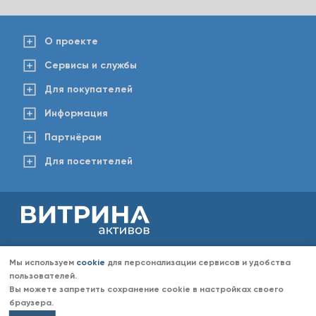
О проекте
Сервисы и службы
Для покупателей
Информация
Партнёрам
Для посетителей
2008-2026 © www.vitaktiv.ru
Данный сайт носит исключительно информационный характер и ни при каких обстоятельствах не
Мы используем
cookie
для персонализации сервисов и удобства
является публичной офертой, определяемой положениями Статьи 437 Гражданского кодекса РФ.
Любое копирование информации с сайта разрешено только с согласия администрации «Витрина
пользователей.
активов». Администрация портала «Витрина активов» оставляет за собой право отказать в размещении
Вы можете запретить сохранение cookie в настройках своего
информации (объявлений) без объяснений причин отказа.
браузера.