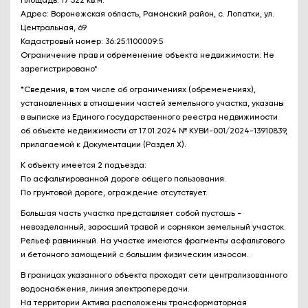
Площадь: 17 522 кв.м.
Адрес: Воронежская область, Рамонский район, с. Лопатки, ул.
Центральная, 69
Кадастровый номер: 36:25:1100009:5
Ограничение прав и обременение объекта недвижимости: Не
зарегистрировано*
*Сведения, в том числе об ограничениях (обременениях),
установленных в отношении частей земельного участка, указаны
в выписке из Единого государственного реестра недвижимости
об объекте недвижимости от 17.01.2024 № КУВИ-001/2024-13910839,
прилагаемой к Документации (Раздел X).
К объекту имеется 2 подъезда:
По асфальтированной дороге общего пользования.
По грунтовой дороге, ограждение отсутствует.
Большая часть участка представляет собой пустошь -
невозделанный, заросший травой и сорняком земельный участок.
Рельеф равнинный. На участке имеются фрагменты асфальтового
и бетонного замощений с большим физическим износом.
В границах указанного объекта проходят сети централизованного
водоснабжения, линия электропередачи.
На территории Актива расположены трансформаторная