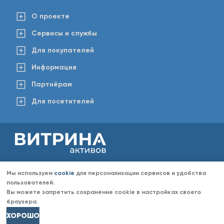
О проекте
Сервисы и службы
Для покупателей
Информация
Партнёрам
Для посетителей
2008-2026 © www.vitaktiv.ru
Данный сайт носит исключительно информационный характер и ни при каких обстоятельствах не
Мы используем
cookie
для персонализации сервисов и удобства
является публичной офертой, определяемой положениями Статьи 437 Гражданского кодекса РФ.
Любое копирование информации с сайта разрешено только с согласия администрации «Витрина
пользователей.
активов». Администрация портала «Витрина активов» оставляет за собой право отказать в размещении
Вы можете запретить сохранение cookie в настройках своего
информации (объявлений) без объяснений причин отказа.
браузера.
ХОРОШО