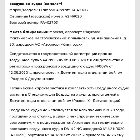
воздушное судно (самолет)
Марка/Модель: Diamond Aircraft DA 42 NG
Серийный (заводской) номер: 42.NR020
Бортовой номер: RA-02703
Место базирования:
Москва, аэропорт «Внуково»
Фактическое местоположение: г. Ульяновск, ул. Авиационная, д.
20, аэродром АО «Аэропорт «Ульяновск».
Свидетельство о государственной регистрации прав на
воздушное судно АА №015015 от 11.08.2020 г. и свидетельство о
регистрации гражданского воздушного судна №8094 от
12.08.2020 г., прилагаются к Документации отдельным файлом
(Раздел X Документации).
Технические характеристики и комплектность Воздушного судна
указаны в Спецификации Воздушного судна, прилагаемой к
Документации отдельным файлом (Раздел XII Документации).
Воздушное судно не используется по назначению с 2020 года,
поставлено на стоянку, в связи с неисправным техническим
состоянием, что подтверждается Актом оценки технического
состояния воздушного судна DA-42 NG заводской № 42.NR020
(42.N221), бортовой № RA02703 от 2022г. и прилагаемым к нему