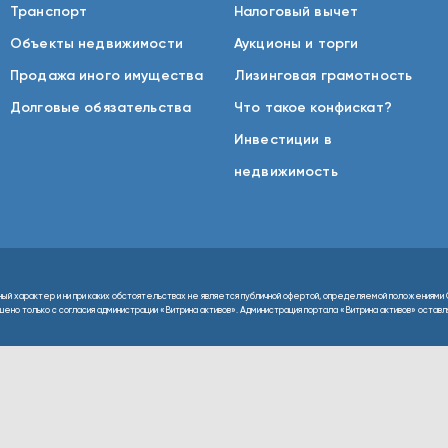
Транспорт
Налоговый вычет
Объекты недвижимости
Аукционы и торги
Продажа иного имущества
Лизинговая грамотность
Долговые обязательства
Что такое конфискат?
Инвестиции в
недвижимость
ный характер и ни при каких обстоятельствах не является публичной офертой, определяемой положениями 
но только с согласия администрации «Витрина активов». Администрация портала «Витрина активов» оставляе