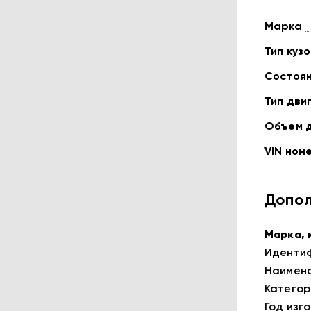
Марка
Тип куз
Состоя
Тип дви
Объем 
VIN ном
Допол
Марка, 
Идентиф
Наимено
Категори
Год изго