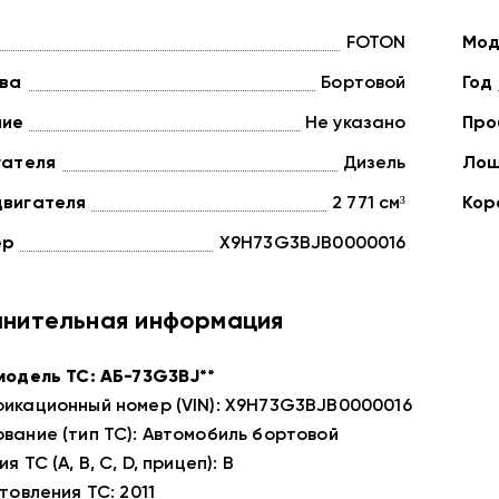
FOTON
Мод
ова
Бортовой
Год
ние
Не указано
Про
гателя
Дизель
Лош
двигателя
2 771 см³
Кор
ер
X9H73G3BJB0000016
нительная информация
модель ТС: АБ-73G3BJ**
икационный номер (VIN): X9H73G3BJB0000016
вание (тип ТС): Автомобиль бортовой
я ТС (A, B, C, D, прицеп): B
товления ТС: 2011