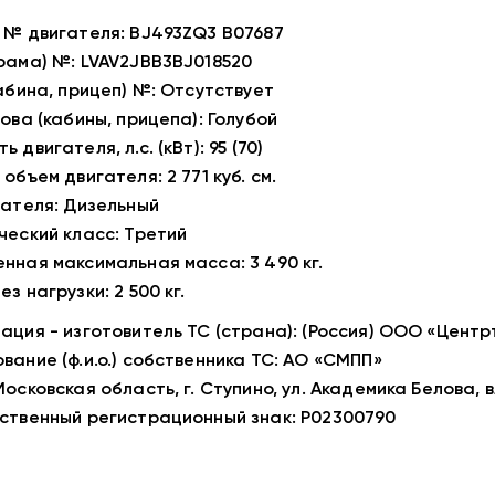
 № двигателя: BJ493ZQ3 B07687
рама) №: LVAV2JBB3BJ018520
кабина, прицеп) №: Отсутствует
ова (кабины, прицепа): Голубой
 двигателя, л.с. (кВт): 95 (70)
объем двигателя: 2 771 куб. см.
гателя: Дизельный
ческий класс: Третий
нная максимальная масса: 3 490 кг.
з нагрузки: 2 500 кг.
ация - изготовитель ТС (страна): (Россия) ООО «Цен
вание (ф.и.о.) собственника ТС: АО «СМПП»
Московская область, г. Ступино, ул. Академика Белова,
ственный регистрационный знак: Р02300790