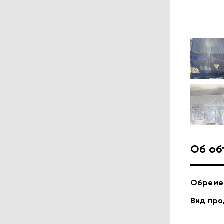
Об об
Обреме
Вид пр