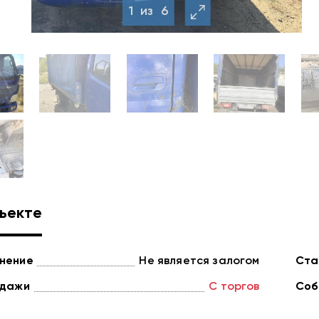
1
из
6
ъекте
нение
Не является залогом
Ста
одажи
С торгов
Соб