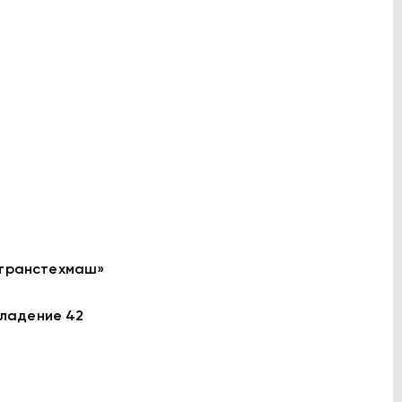
тртранстехмаш»
 владение 42