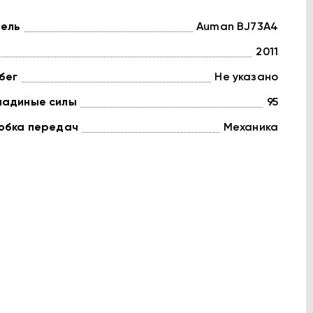
ель
Auman BJ73A4
2011
бег
Не указано
адиные силы
95
обка передач
Механика