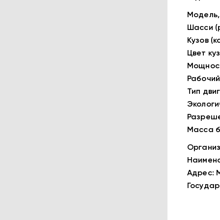
Модель,
Шасси (
Кузов (
Цвет куз
Мощность
Рабочий 
Тип дви
Экологи
Разреше
Масса бе
Организ
Наимено
Адрес: 
Государ