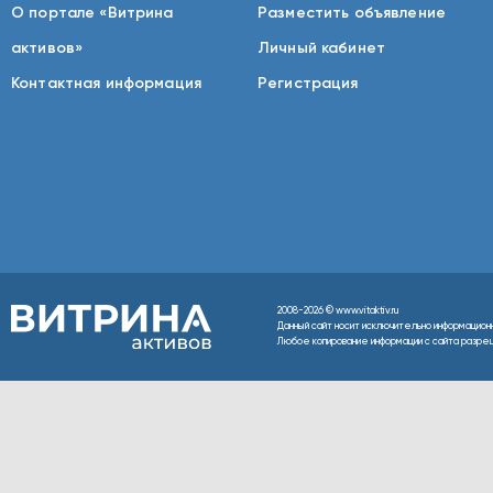
О портале «Витрина
Разместить объявление
активов»
Личный кабинет
Контактная информация
Регистрация
2008-2026 © www.vitaktiv.ru
Данный сайт носит исключительно информацион
Любое копирование информации с сайта разреше