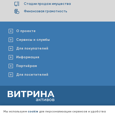
Стадии продаж имущества
Финансовая грамотность
О проекте
Сервисы и службы
Для покупателей
Информация
Партнёрам
Для посетителей
2008-2026 © www.vitaktiv.ru
Данный сайт носит исключительно информационный характер и ни при каких обстоятельствах не
Мы используем
cookie
для персонализации сервисов и удобства
является публичной офертой, определяемой положениями Статьи 437 Гражданского кодекса РФ.