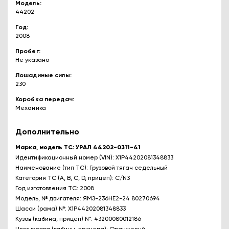
Модель
44202
Год
2008
Пробег
Не указано
Лошадиные силы
230
Коробка передач
Механика
Дополнительно
Марка, модель ТС: УРАЛ 44202-0311-41
Идентификационный номер (VIN): X1P44202081348833
Наименование (тип ТС): Грузовой тягач седельный
Категория ТС (A, B, C, D, прицеп): С/N3
Год изготовления ТС: 2008
Модель, № двигателя: ЯМЗ-236HE2-24 80270694
Шасси (рама) №: X1P44202081348833
Кузов (кабина, прицеп) №: 43200080012186