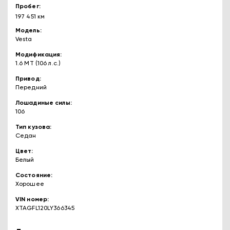
Пробег
197 451 км
Модель
Vesta
Модификация
1.6 MT (106 л.с.)
Привод
Передний
Лошадиные силы
106
Тип кузова
Седан
Цвет
Белый
Состояние
Хорошее
VIN номер
XTAGFL120LY366345