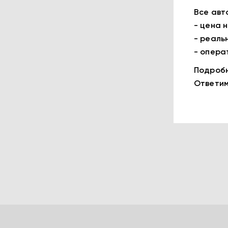
Все авт
- цена 
- реаль
- опера
Подробн
Ответим