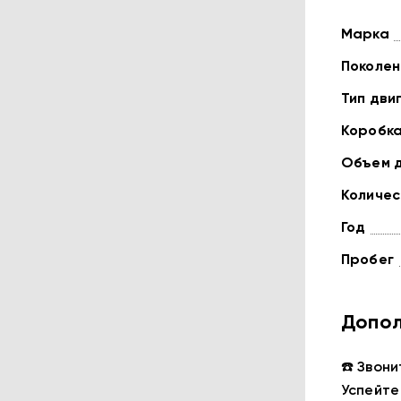
Марка
Поколен
Тип дви
Коробк
Объем 
Количес
Год
Пробег
Допол
☎️ Звони
Успейте