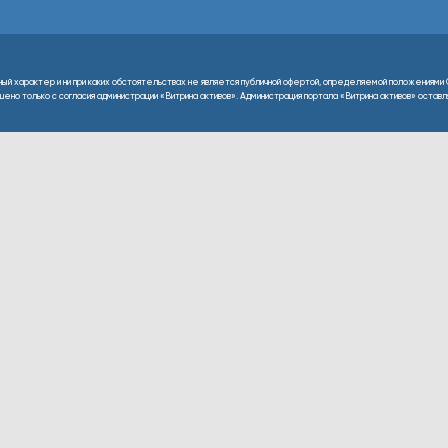
ный характер и ни при каких обстоятельствах не является публичной офертой, определяемой положениями 
но только с согласия администрации «Витрина активов». Администрация портала «Витрина активов» оставляе