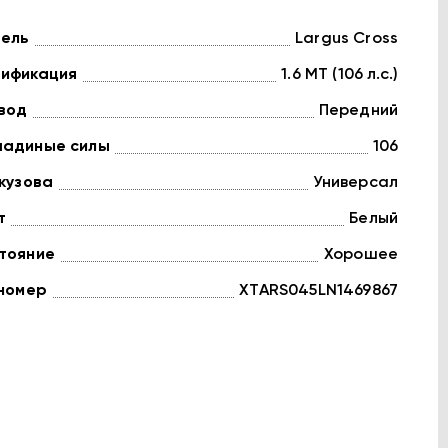
ель
Largus Cross
ификация
1.6 MT (106 л.с.)
вод
Передний
адиные силы
106
 кузова
Универсал
т
Белый
тояние
Хорошее
 номер
XTARS045LN1469867