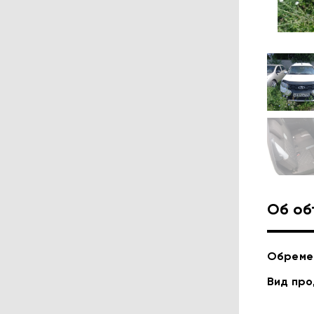
Об об
Обреме
Вид пр