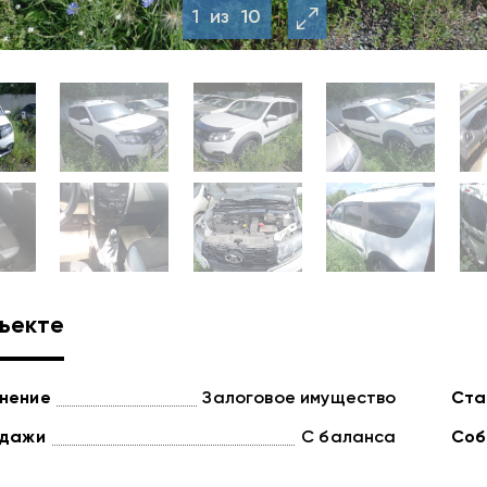
1
из
10
ъекте
нение
Залоговое имущество
Ста
одажи
С баланса
Соб