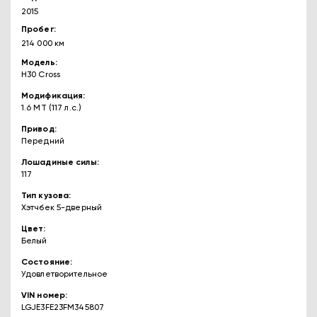
2015
Пробег
214 000 км
Модель
H30 Cross
Модификация
1.6 MT (117 л.с.)
Привод
Передний
Лошадиные силы
117
Тип кузова
Хэтчбек 5-дверный
Цвет
Белый
Состояние
Удовлетворительное
VIN номер
LGJE3FE23FM345807