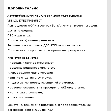
Дополнительно
Автомобиль: DFM H30 Cross - 2015 года выпуска
VIN: LGJE3FE23FM345807
Принадлежит АО "Ингосстрах Банк", получен в счет погашения
долга по кредиту.
ПТС - оригинал.
Состояние: Удовлетворительное
Техническое состояние ДВС, КПП не проверялось.
Состояние лакокрасочного покрытия не проверялось.
Имеются недочеты:
- передний бампер отсутствует;
- решетка радиатора отсутствует;
- левое заднее крыло коррозия;
- задние сидения отсутствуют;
- подголовники передних сидений отсутствуют;
- работоспособность не проверена, АКБ отсутствуют;
- магнитола отсутствует;
- салон загрязнен.
Осмотр ТС возможен в рабочие дни по предварительной
договоренности с 10.00 до 17.30