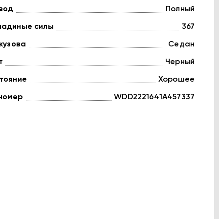
вод
Полный
адиные силы
367
 кузова
Седан
т
Черный
тояние
Хорошее
 номер
WDD2221641A457337