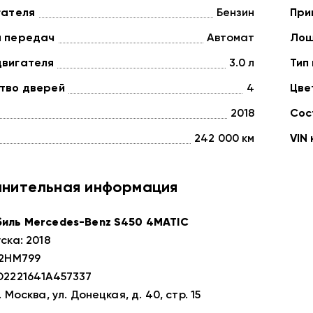
гателя
Бензин
При
а передач
Автомат
Лош
двигателя
3.0 л
Тип
тво дверей
4
Цве
2018
Сос
242 000 км
VIN
нительная информация
иль Mercedes-Benz S450 4MATIC
ска: 2018
82НМ799
D2221641A457337
. Москва, ул. Донецкая, д. 40, стр. 15