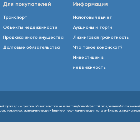
Для покупателей
Информация
Транспорт
Налоговый вычет
Объекты недвижимости
Аукционы и торги
Продажа иного имущества
Лизинговая грамотность
Долговые обязательства
Что такое конфискат?
Инвестиции в
недвижимость
ный характер и ни при каких обстоятельствах не является публичной офертой, определяемой положениями 
но только с согласия администрации «Витрина активов». Администрация портала «Витрина активов» оставляе