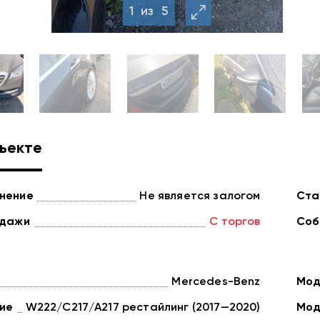
1
из
5
ъекте
нение
Не является залогом
Ста
одажи
С торгов
Соб
Mercedes-Benz
Мод
ие
W222/C217/A217 рестайлинг (2017—2020)
Мод