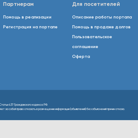
Партнерам
Для посетителей
Помощь в реализации
Описание работы портала
Регистрация на портале
Помощь в продаже долгов
Пользовательское
соглашение
Оферта
Статьи 437 Гражданского кодекса РФ.
т за собой право отказать в размещении информации (объявлений) без объяснений причин отказа.