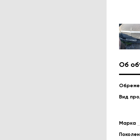
Об об
Обреме
Вид пр
Марка
Поколен