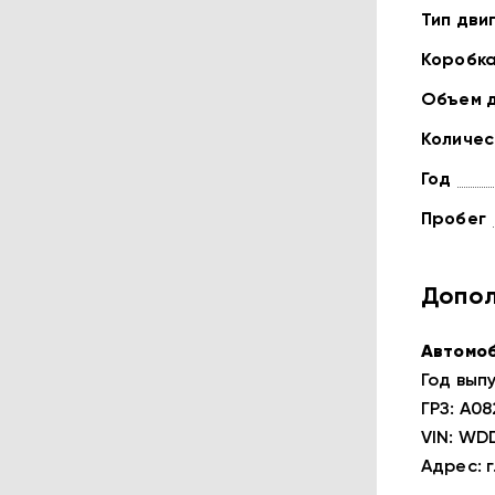
Тип дви
Коробк
Объем 
Количес
Год
Пробег
Допол
Автомоб
Год выпу
ГРЗ: А0
VIN: WD
Адрес: г