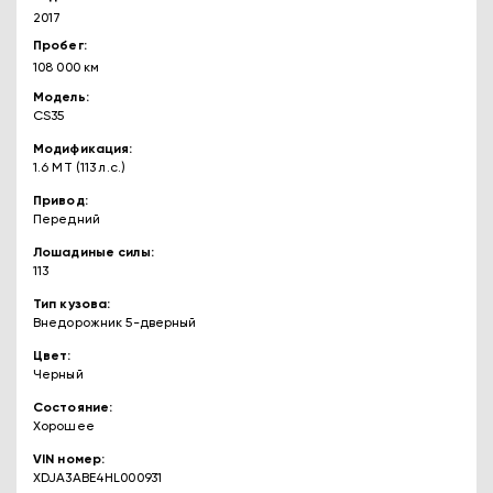
2017
Пробег
108 000 км
Модель
CS35
Модификация
1.6 MT (113 л.с.)
Привод
Передний
Лошадиные силы
113
Тип кузова
Внедорожник 5-дверный
Цвет
Черный
Состояние
Хорошее
VIN номер
XDJA3ABE4HL000931