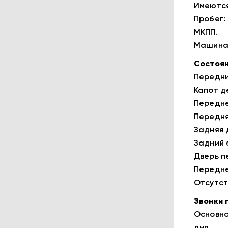
Имеются
Пробег: 
МКПП.
Машина 
Состоян
Передни
Капот д
Передне
Передня
Задняя 
Задний 
Дверь п
Передне
Отсутст
Звонки 
Основно