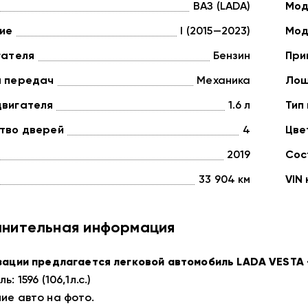
ВАЗ (LADA)
Мод
ие
I (2015—2023)
Мод
гателя
Бензин
При
а передач
Механика
Лош
двигателя
1.6 л
Тип
тво дверей
4
Цве
2019
Сос
33 904 км
VIN
нительная информация
зации предлагается легковой автомобиль LADA VESTA - 
: 1596 (106,1л.с.)
ие авто на фото.