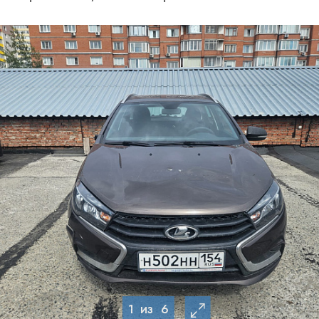
1
из
6