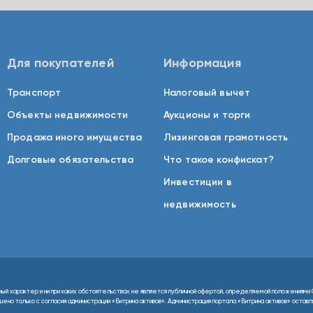
Для покупателей
Информация
Транспорт
Налоговый вычет
Объекты недвижимости
Аукционы и торги
Продажа иного имущества
Лизинговая грамотность
Долговые обязательства
Что такое конфискат?
Инвестиции в
недвижимость
ный характер и ни при каких обстоятельствах не является публичной офертой, определяемой положениями 
но только с согласия администрации «Витрина активов». Администрация портала «Витрина активов» оставляе