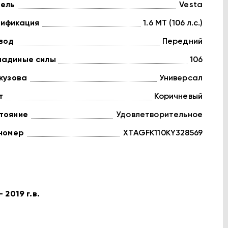
ель
Vesta
ификация
1.6 MT (106 л.с.)
вод
Передний
адиные силы
106
 кузова
Универсал
т
Коричневый
тояние
Удовлетворительное
 номер
XTAGFK110KY328569
2019 г.в.