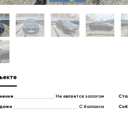
ъекте
нение
Не является залогом
Ста
одажи
С баланса
Соб