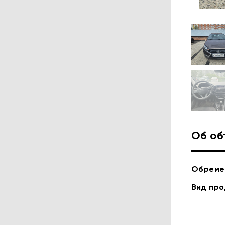
Об об
Обреме
Вид пр