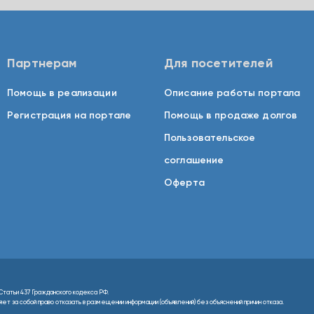
Партнерам
Для посетителей
Помощь в реализации
Описание работы портала
Регистрация на портале
Помощь в продаже долгов
Пользовательское
соглашение
Оферта
Статьи 437 Гражданского кодекса РФ.
т за собой право отказать в размещении информации (объявлений) без объяснений причин отказа.