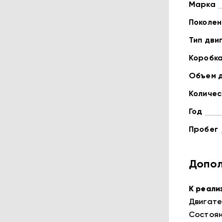
Марка
Поколен
Тип дви
Коробк
Объем 
Количес
Год
Пробег
Допол
К реали
Двигатель
Состоян