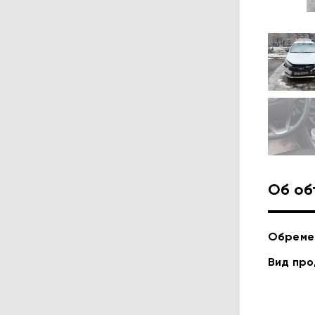
Об об
Обреме
Вид пр