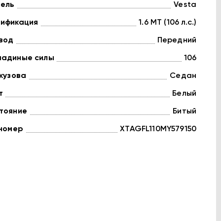
ель
Vesta
ификация
1.6 MT (106 л.с.)
вод
Передний
адиные силы
106
 кузова
Седан
т
Белый
тояние
Битый
 номер
XTAGFL110MY579150