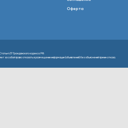
Оферта
Статьи 437 Гражданского кодекса РФ.
т за собой право отказать в размещении информации (объявлений) без объяснений причин отказа.