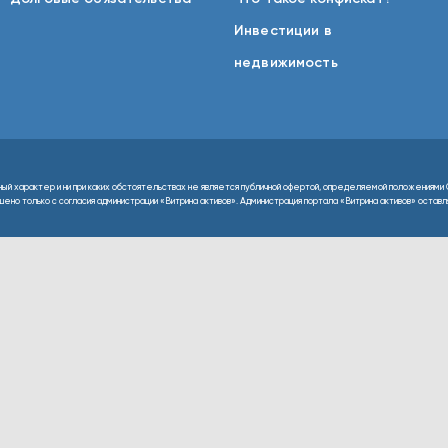
Инвестиции в
недвижимость
ный характер и ни при каких обстоятельствах не является публичной офертой, определяемой положениями 
но только с согласия администрации «Витрина активов». Администрация портала «Витрина активов» оставляе