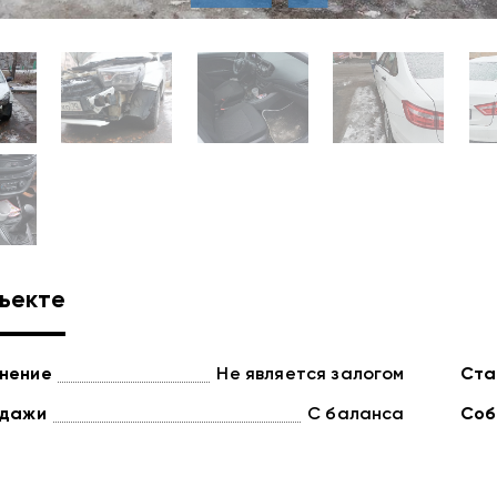
ъекте
нение
Не является залогом
Ста
одажи
С баланса
Соб