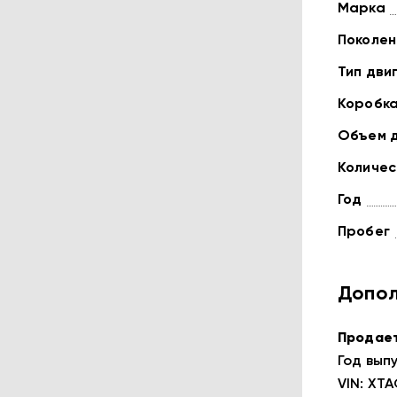
Марка
Поколен
Тип дви
Коробк
Объем 
Количес
Год
Пробег
Допол
Продает
Год выпу
VIN: XT