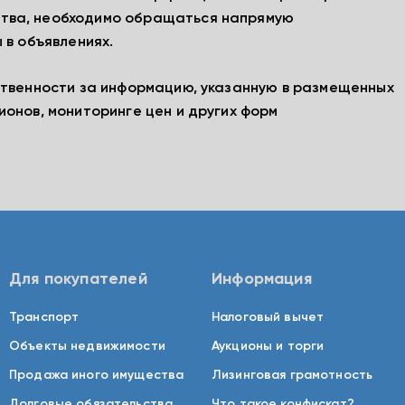
тва, необходимо обращаться напрямую
 в объявлениях.
ственности за информацию, указанную в размещенных
ионов, мониторинге цен и других форм
Для покупателей
Информация
Транспорт
Налоговый вычет
Объекты недвижимости
Аукционы и торги
Продажа иного имущества
Лизинговая грамотность
Долговые обязательства
Что такое конфискат?