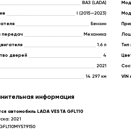
ВАЗ (LADA)
Мод
ие
I (2015—2023)
Мод
гателя
Бензин
При
а передач
Механика
Лош
двигателя
1.6 л
Тип
тво дверей
4
Цве
2021
Сос
14 297 км
VIN
нительная информация
ся автомобиль LADA VESTA GFL110
ска: 2021
AGFL110MY579150