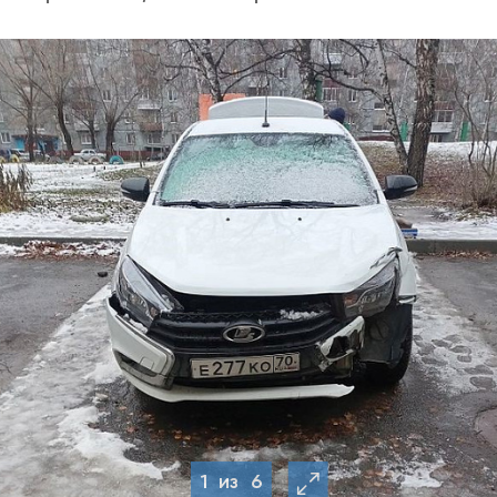
1
из
6