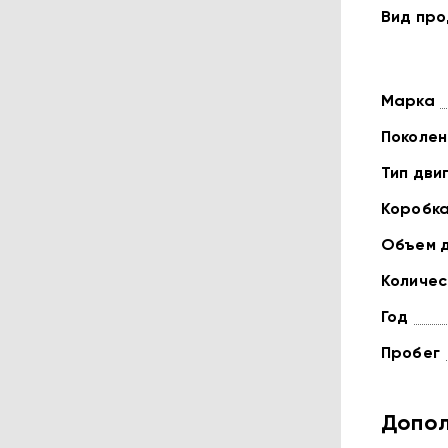
Вид пр
Марка
Поколен
Тип дви
Коробк
Объем 
Количес
Год
Пробег
Допол