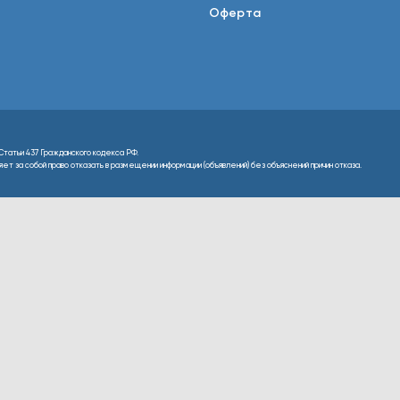
Оферта
Статьи 437 Гражданского кодекса РФ.
т за собой право отказать в размещении информации (объявлений) без объяснений причин отказа.