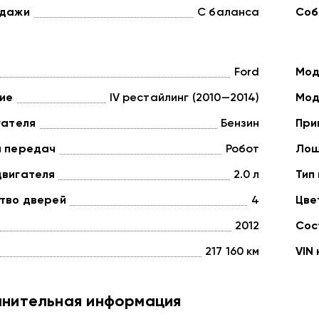
одажи
С баланса
Соб
Ford
Мод
ие
IV рестайлинг (2010—2014)
Мод
гателя
Бензин
При
а передач
Робот
Лош
двигателя
2.0 л
Тип
тво дверей
4
Цве
2012
Сос
217 160 км
VIN
нительная информация