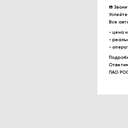
☎️ Звони
Успейте
Все авт
- цена 
- реаль
- опера
Подробн
Ответим
ПАО РО