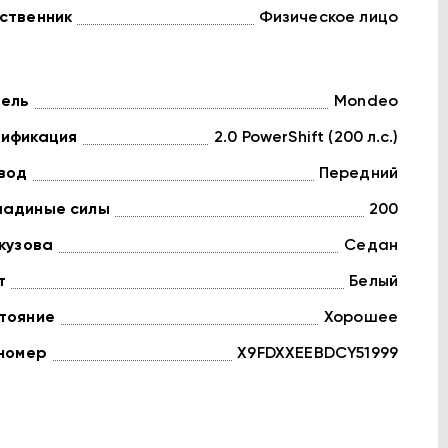
ственник
Физическое лицо
ель
Mondeo
ификация
2.0 PowerShift (200 л.с.)
вод
Передний
адиные силы
200
 кузова
Седан
т
Белый
тояние
Хорошее
 номер
X9FDXXEEBDCY51999