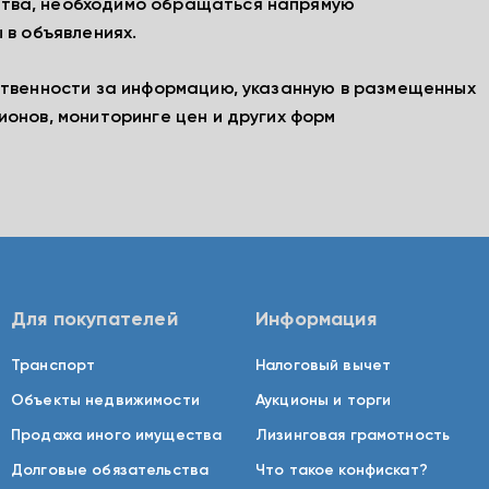
тва, необходимо обращаться напрямую
 в объявлениях.
ственности за информацию, указанную в размещенных
ионов, мониторинге цен и других форм
Для покупателей
Информация
Транспорт
Налоговый вычет
Объекты недвижимости
Аукционы и торги
Продажа иного имущества
Лизинговая грамотность
Долговые обязательства
Что такое конфискат?