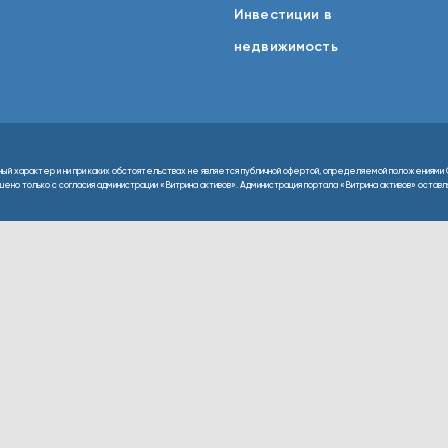
Инвестиции в
недвижимость
ный характер и ни при каких обстоятельствах не является публичной офертой, определяемой положениями 
но только с согласия администрации «Витрина активов». Администрация портала «Витрина активов» оставляе