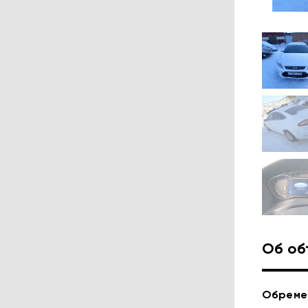
Об об
Обреме