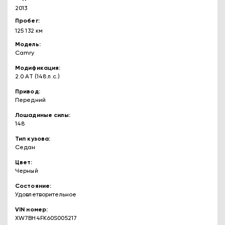
2013
Пробег
125 132 км
Модель
Camry
Модификация
2.0 AT (148 л.с.)
Привод
Передний
Лошадиные силы
148
Тип кузова
Седан
Цвет
Черный
Состояние
Удовлетворительное
VIN номер
XW7BH4FK60S005217