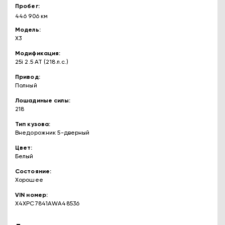
Пробег
446 906 км
Модель
X3
Модификация
25i 2.5 AT (218 л.с.)
Привод
Полный
Лошадиные силы
218
Тип кузова
Внедорожник 5-дверный
Цвет
Белый
Состояние
Хорошее
VIN номер
X4XPC7841AWA48536