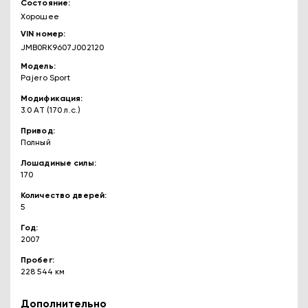
Состояние
Хорошее
VIN номер
JMB0RK9607J002120
Модель
Pajero Sport
Модификация
3.0 AT (170 л.с.)
Привод
Полный
Лошадиные силы
170
Количество дверей
5
Год
2007
Пробег
228 544 км
Дополнительно