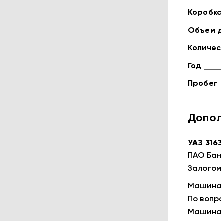
Коробк
Объем 
Количес
Год
Пробег
Допол
УАЗ 3163
ПАО Бaн
Залогом
Maшина 
По вопp
Мaшина 