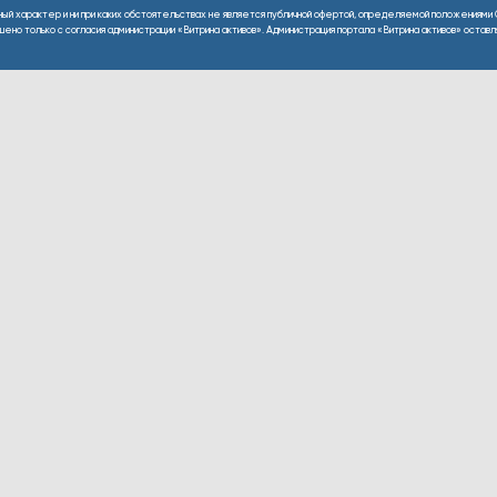
ный характер и ни при каких обстоятельствах не является публичной офертой, определяемой положениями 
но только с согласия администрации «Витрина активов». Администрация портала «Витрина активов» оставляе