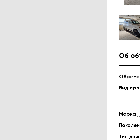
Об об
Обреме
Вид пр
Марка
Поколен
Тип дви