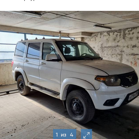
1
из
4