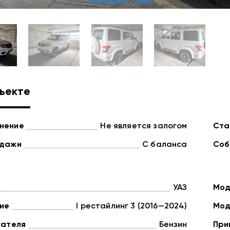
ъекте
нение
Не является залогом
Ста
одажи
С баланса
Соб
УАЗ
Мод
ие
I рестайлинг 3 (2016—2024)
Мод
гателя
Бензин
При