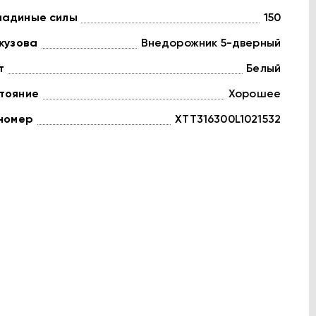
адиные силы
150
 кузова
Внедорожник 5-дверный
т
Белый
тояние
Хорошее
 номер
XTT316300L1021532