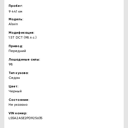
Пробег
9 441 км
Модель
Alsvin
Модификация
1.5T DCT (98 л.с.)
Привод
Передний
Лошадиные силы
98
Тип кузова
Седан
Цвет
Черный
Состояние
Не указано
VIN номер
LS5A2ASE2PD925635