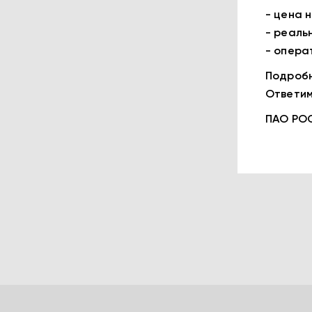
- цена 
- реаль
- опера
Подробн
Ответим
ПАО РО