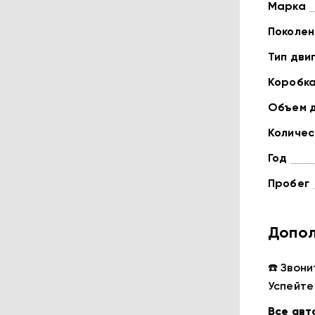
Марка
Поколен
Тип дви
Коробк
Объем 
Количес
Год
Пробег
Допол
☎️ Звони
Успейте
Все авт