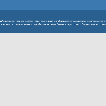
ный характер и ни при каких обстоятельствах не является публичной офертой, определяемой положениями 
но только с согласия администрации «Витрина активов». Администрация портала «Витрина активов» оставляе