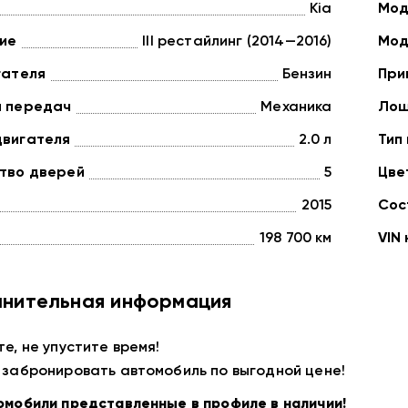
Kia
Мод
ие
III рестайлинг (2014—2016)
Мод
гателя
Бензин
При
а передач
Механика
Лош
двигателя
2.0 л
Тип
тво дверей
5
Цве
2015
Сос
198 700 км
VIN
нительная информация
те, не упустите время!
 забронировать автомобиль по выгодной цене!
омобили представленные в профиле в наличии!