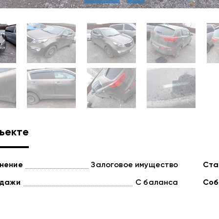
ъекте
нение
Залоговое имущество
Ста
одажи
С баланса
Соб