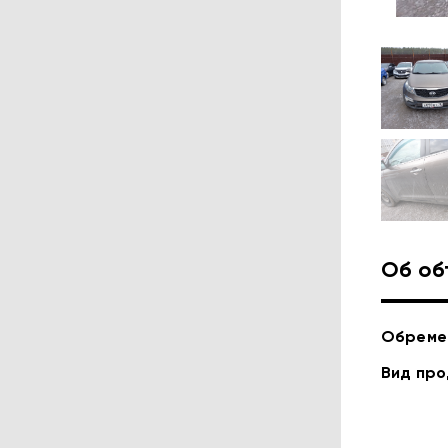
Об об
Обреме
Вид пр