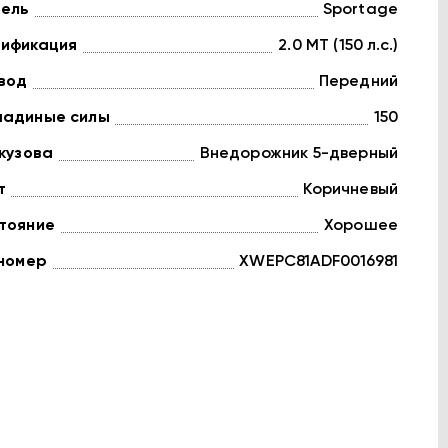
ель
Sportage
ификация
2.0 MT (150 л.с.)
вод
Передний
адиные силы
150
 кузова
Внедорожник 5-дверный
т
Коричневый
тояние
Хорошее
 номер
XWEPC81ADF0016981