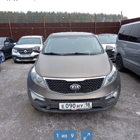
1
из
9