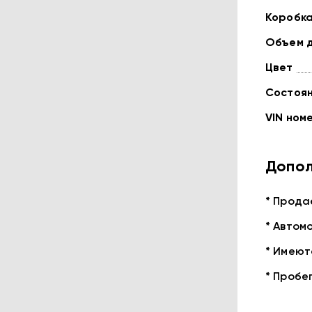
Коробк
Объем 
Цвет
Состоя
VIN ном
Допол
* Продае
* Автомо
* Имеют
* Пробег