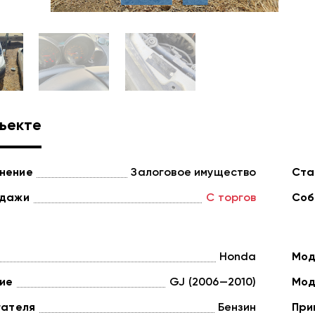
ъекте
нение
Залоговое имущество
Ста
одажи
С торгов
Соб
Honda
Мод
ие
GJ (2006—2010)
Мод
гателя
Бензин
При