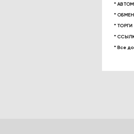
* АВТОМ
* ОБМЕ
* ТОРГИ
* ССЫЛК
* Все д