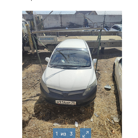
1
из
3