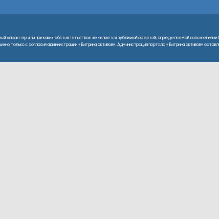
ный характер и ни при каких обстоятельствах не является публичной офертой, определяемой положениями 
но только с согласия администрации «Витрина активов». Администрация портала «Витрина активов» оставляе