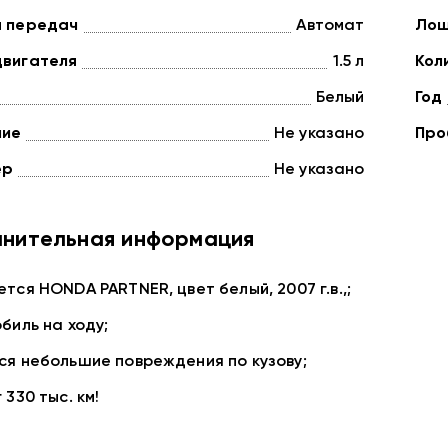
а передач
Автомат
Лош
двигателя
1.5 л
Кол
Белый
Год
ние
Не указано
Про
ер
Не указано
нительная информация
тся HONDA PARTNER, цвет белый, 2007 г.в.,;
биль на ходу;
ся небольшие повреждения по кузову;
 330 тыс. км!