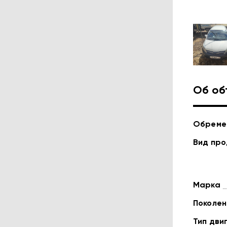
Об об
Обреме
Вид пр
Марка
Поколен
Тип дви