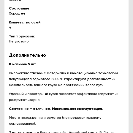
Состояние
Хорошее
Количество осей
4
Тип тормозов
Не указано
Дополнительно
В наличие 5 шт
Высококачественные материалы и инновационные технологии
полуприцепа зерновоза 85057В гарантируют долговечность и
безопасность вашего груза на протяжении всего пути.
Удобный и просторный кузов позволяет эффективно загружать и
разгружать зерно.
Состояние – отличное. Минимальная эксплуатация.
Место нахождения и осмотра (по предварительному
согласованию):
3 ед. по адресу - Ростовская обл., Аксайский р-н, х. Б. Лог, ул.