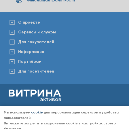
Финансовая грамотность
О проекте
Сервисы и службы
Для покупателей
Информация
Партнёрам
Для посетителей
2008-2026 © www.vitaktiv.ru
Данный сайт носит исключительно информационный характер и ни при каких обстоятельствах не
Мы используем
cookie
для персонализации сервисов и удобства
является публичной офертой, определяемой положениями Статьи 437 Гражданского кодекса РФ.
Любое копирование информации с сайта разрешено только с согласия администрации «Витрина
пользователей.
активов». Администрация портала «Витрина активов» оставляет за собой право отказать в размещении
Вы можете запретить сохранение cookie в настройках своего
информации (объявлений) без объяснений причин отказа.