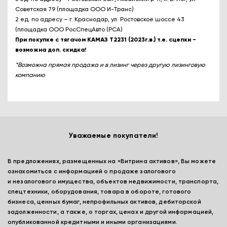
Советская 79 (площадка ООО И-Транс)
2 ед. по адресу – г. Краснодар, ул. Ростовское шоссе 43
(площадка ООО РосСпецАвто (РСА)
При покупке с тягачом КАМАЗ Т2231 (2023г.в.) т.е. сцепки -
возможна доп. скидка!
*Возможна прямая продажа и в лизинг через другую лизинговую
компанию
Уважаемые покупатели!
В предложениях, размещенных на «Витрина активов», Вы можете
ознакомиться с информацией о продаже залогового
и незалогового имущества, объектов недвижимости, транспорта,
спецтехники, оборудования, товара в обороте, готового
бизнеса, ценных бумаг, непрофильных активов, дебиторской
задолженности, а также, о торгах, ценах и другой информацией,
опубликованной кредитными и иными организациями.