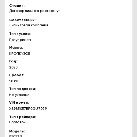
Стадия
Договор лизинга расторгнут
Собственник
Лизинговая компания
Тип кузова
Полуприцеп
Марка
КРОПКУЗОВ
Год
2023
Пробег
50 км
Тип подвески
Не указано
VIN номер
X8985057BP0GU7079
Тип трейлера
Бортовой
Модель
85057В