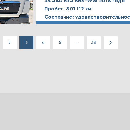
33.440 6x4 BBS-WW 2018 года
Пробег: 801 112 км
Состояние: удовлетворительно
2
3
4
5
...
38