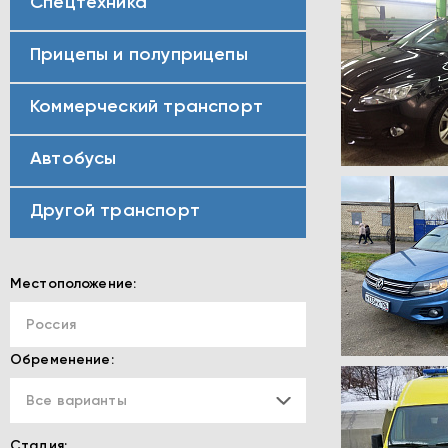
Спецтехника
Прицепы и полуприцепы
Коммерческий транспорт
Автобусы
Другой транспорт
Местоположение:
Россия
Обременение:
Все варианты
Стадия: