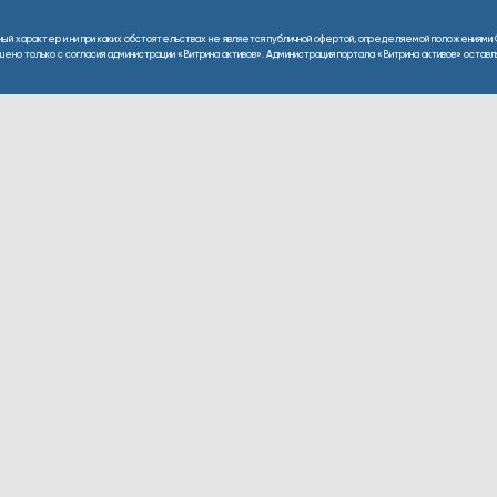
ный характер и ни при каких обстоятельствах не является публичной офертой, определяемой положениями 
но только с согласия администрации «Витрина активов». Администрация портала «Витрина активов» оставляе