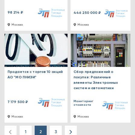
98 214 ₽
446 250 000 ₽
Москва
Москва
Продается с торгов 10 акций
Сбор предложений о
АО "МО ПНИЭИ"
покупке: Различные
элементы Электронных
систем и автоматики
Мониторинг
7 179 500 ₽
стоимости
Москва
Москва
1
2
3