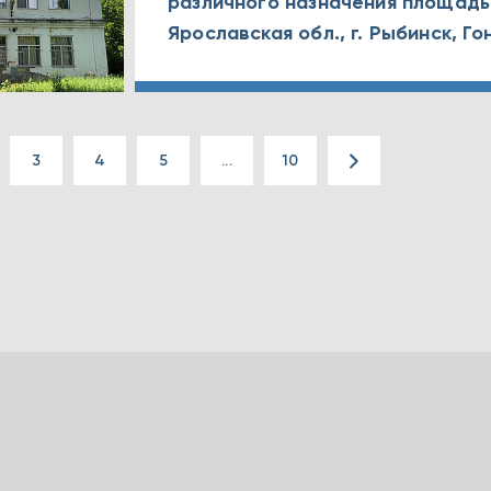
различного назначения площадью
3
4
5
...
10