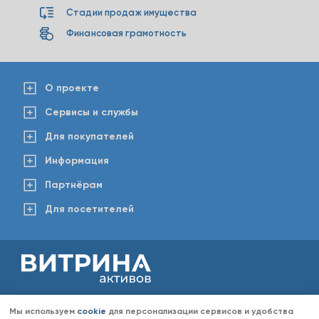
Стадии продаж имущества
Финансовая грамотность
О проекте
Сервисы и службы
Для покупателей
Информация
Партнёрам
Для посетителей
2008-2026 © www.vitaktiv.ru
Данный сайт носит исключительно информационный характер и ни при каких обстоятельствах не
Мы используем
cookie
для персонализации сервисов и удобства
является публичной офертой, определяемой положениями Статьи 437 Гражданского кодекса РФ.