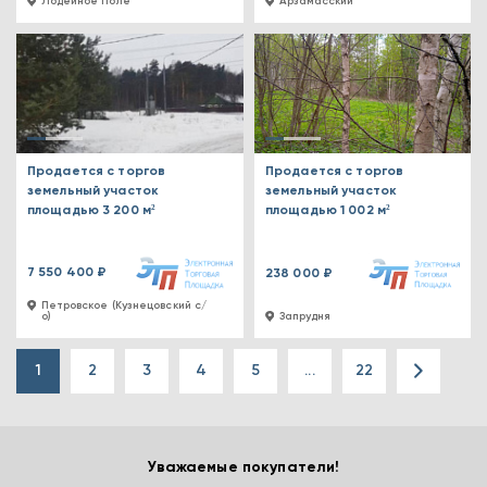
Лодейное Поле
Арзамасский
Продается с торгов
Продается с торгов
земельный участок
земельный участок
площадью 3 200 м²
площадью 1 002 м²
7 550 400 ₽
238 000 ₽
Петровское (Кузнецовский с/
о)
Запрудня
1
2
3
4
5
...
22
Уважаемые покупатели!