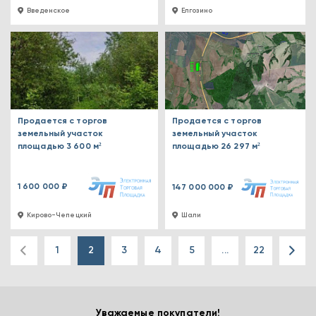
Введенское
Елгозино
Продается с торгов
Продается с торгов
земельный участок
земельный участок
площадью 3 600 м²
площадью 26 297 м²
1 600 000 ₽
147 000 000 ₽
Кирово-Чепецкий
Шали
1
2
3
4
5
...
22
Уважаемые покупатели!