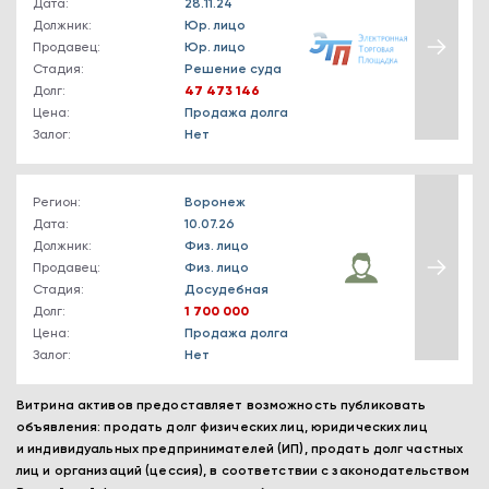
Дата:
28.11.24
Должник:
Юр. лицо
Продавец:
Юр. лицо
Стадия:
Решение суда
Долг:
47 473 146
Цена:
Продажа долга
Залог:
Нет
Регион:
Воронеж
Дата:
10.07.26
Должник:
Физ. лицо
Продавец:
Физ. лицо
Стадия:
Досудебная
Долг:
1 700 000
Цена:
Продажа долга
Залог:
Нет
Витрина активов предоставляет возможность публиковать
объявления: продать долг физических лиц, юридических лиц
и индивидуальных предпринимателей (ИП), продать долг частных
лиц и организаций (цессия), в соответствии с законодательством